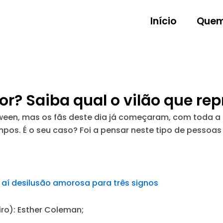
Início
Quem
ror? Saiba qual o vilão que re
een, mas os fãs deste dia já começaram, com toda a ce
pos. É o seu caso? Foi a pensar neste tipo de pessoas 
aí desilusão amorosa para três signos
iro):
Esther Coleman;