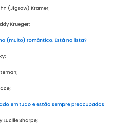
hn (Jigsaw) Kramer;
ddy Krueger;
o (muito) romântico. Está na lista?
ky;
ateman;
face;
ado em tudo e estão sempre preocupados
 Lucille Sharpe;