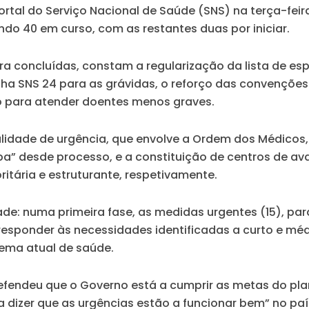
tal do Serviço Nacional de Saúde (SNS) na terça-feira
ndo 40 em curso, com as restantes duas por iniciar.
ra concluídas, constam a regularização da lista de es
ha SNS 24 para as grávidas, o reforço das convenções 
o para atender doentes menos graves.
cialidade de urgência, que envolve a Ordem dos Médic
a” desde processo, e a constituição de centros de av
itária e estruturante, respetivamente.
dade: numa primeira fase, as medidas urgentes (15), p
 responder às necessidades identificadas a curto e médi
tema atual de saúde.
 defendeu que o Governo está a cumprir as metas do p
sta dizer que as urgências estão a funcionar bem” no paí