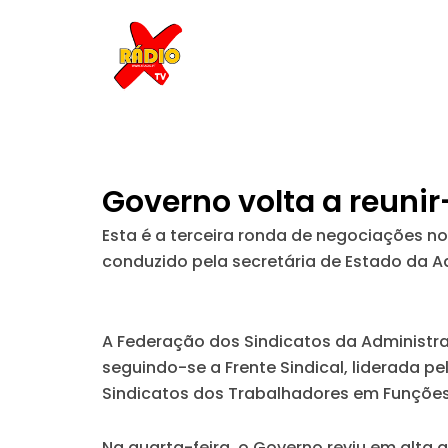
Skip
to
content
Governo volta a reuni
Esta é a terceira ronda de negociações no
conduzido pela secretária de Estado da Ad
A Federação dos Sindicatos da Administraç
seguindo-se a Frente Sindical, liderada p
Sindicatos dos Trabalhadores em Funções P
Na quarta-feira, o Governo reviu em alta 