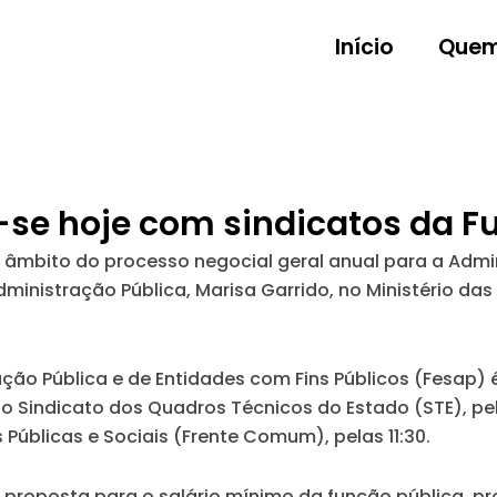
Início
Quem
r-se hoje com sindicatos da F
 âmbito do processo negocial geral anual para a Admin
ministração Pública, Marisa Garrido, no Ministério das
ão Pública e de Entidades com Fins Públicos (Fesap) é 
elo Sindicato dos Quadros Técnicos do Estado (STE), pe
úblicas e Sociais (Frente Comum), pelas 11:30.
a proposta para o salário mínimo da função pública, p