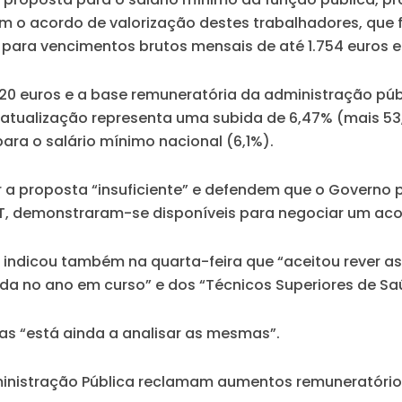
 o acordo de valorização destes trabalhadores, que f
para vencimentos brutos mensais de até 1.754 euros e
820 euros e a base remuneratória da administração púb
 atualização representa uma subida de 6,47% (mais 53,1
ara o salário mínimo nacional (6,1%).
 a proposta “insuficiente” e defendem que o Governo p
GT, demonstraram-se disponíveis para negociar um aco
indicou também na quarta-feira que “aceitou rever as c
inda no ano em curso” e dos “Técnicos Superiores de Sa
ras “está ainda a analisar as mesmas”.
ministração Pública reclamam aumentos remuneratórios