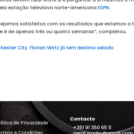
ela estação televisiva norte-americana
ESPN
.
ejamos satisfeitos com os resultados que estamos a 
ie é de apenas três ou quatro semanas”, completou.
ster City. Florian Wirtz já tem destino selado
Contacto
lítica de Privacidade
+351 91 350 65 11
rmos e Condições
geral.xradio@gmail.com