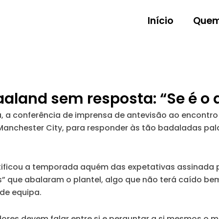
Início
Quem
aland sem resposta: “Se é o 
a, a conferência de imprensa de antevisão ao encontro
Manchester City, para responder às tão badaladas pala
stificou a temporada aquém das expetativas assinada 
s” que abalaram o plantel, algo que não terá caído bem
de equipa.
adores devem falar entre si e perguntar a si mesmos o 