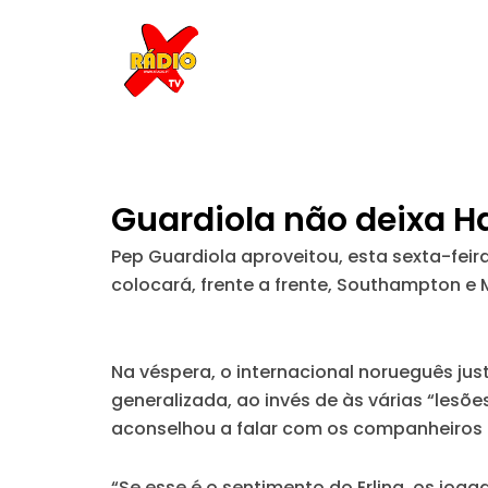
Skip
to
content
Guardiola não deixa Ha
Pep Guardiola aproveitou, esta sexta-feir
colocará, frente a frente, Southampton e 
Na véspera, o internacional norueguês ju
generalizada, ao invés de às várias “lesõe
aconselhou a falar com os companheiros 
“Se esse é o sentimento do Erling, os jog