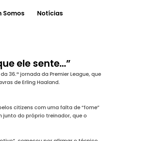
 Somos
Notícias
que ele sente…”
 da 36.ª jornada da Premier League, que
vras de Erling Haaland.
pelos citizens com uma falta de “fome”
 junto do próprio treinador, que o
motivo”, começou por afirmar o técnico