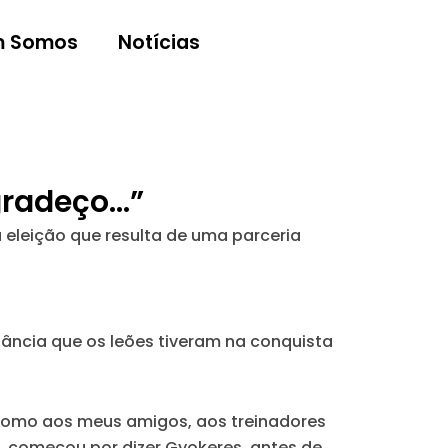
 Somos
Notícias
Agradeço…”
 eleição que resulta de uma parceria
ncia que os leões tiveram na conquista
 como aos meus amigos, aos treinadores
, começou por dizer Gyokeres, antes de