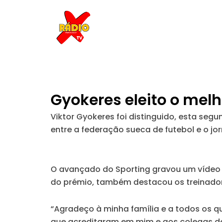
Skip
to
content
Gyokeres eleito o mel
Viktor Gyokeres foi distinguido, esta seg
entre a federação sueca de futebol e o jor
O avançado do Sporting gravou um vídeo 
do prémio, também destacou os treinador
“Agradeço à minha família e a todos os 
que acreditaram em mim e aos colegas de