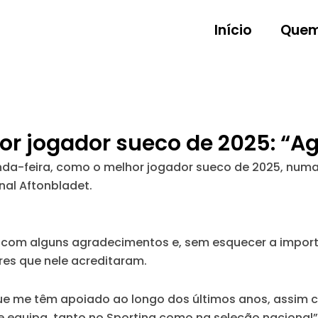
Início
Quem
hor jogador sueco de 2025: “
unda-feira, como o melhor jogador sueco de 2025, numa
nal Aftonbladet.
com alguns agradecimentos e, sem esquecer a importâ
es que nele acreditaram.
que me têm apoiado ao longo dos últimos anos, assim
 equipa, tanto no Sporting como na seleção nacional”