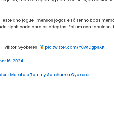
, este ano joguei imensos jogos e só tenho boas memó
e significado para os adeptos. Foi um ano fabuloso, t
 – Viktor Gyökeres!
pic.twitter.com/Y0wfDgpsXK
er 16, 2024
referir Morata e Tammy Abraham a Gyokeres