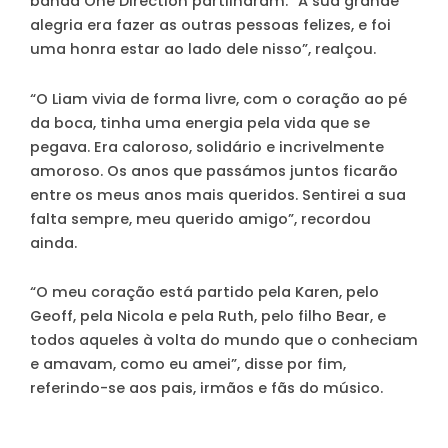
banda One Direction partilharam. “A sua grande
alegria era fazer as outras pessoas felizes, e foi
uma honra estar ao lado dele nisso”, realçou.
“O Liam vivia de forma livre, com o coração ao pé
da boca, tinha uma energia pela vida que se
pegava. Era caloroso, solidário e incrivelmente
amoroso. Os anos que passámos juntos ficarão
entre os meus anos mais queridos. Sentirei a sua
falta sempre, meu querido amigo”, recordou
ainda.
“O meu coração está partido pela Karen, pelo
Geoff, pela Nicola e pela Ruth, pelo filho Bear, e
todos aqueles à volta do mundo que o conheciam
e amavam, como eu amei”, disse por fim,
referindo-se aos pais, irmãos e fãs do músico.