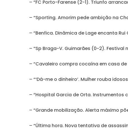
– “FC Porto-Farense (2-1). Triunfo arranca
– “Sporting. Amorim pede ambição na C
– “Benfica. Dinâmica de Lage encanta Rui
– “Sp Braga-V. Guimarães (0-2). Festival 
– “Cavaleiro compra cocaína em casa de 
– “‘Dá-me o dinheiro’. Mulher rouba idoso
– “Hospital Garcia de Orta. Instrumentos
– “Grande mobilização. Alerta máximo põ
– “Última hora. Nova tentativa de assass