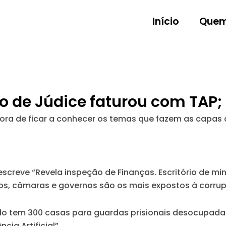
Início
Quem
ório de Júdice faturou com TA
 de ficar a conhecer os temas que fazem as capas dos
 escreve “Revela inspeção de Finanças. Escritório de min
dos, câmaras e governos são os mais expostos à corru
o tem 300 casas para guardas prisionais desocupadas
cia Artificial”.