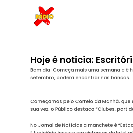
Skip
to
content
Hoje é notícia: Escrit
Bom dia! Começa mais uma semana e é hora
setembro, poderá encontrar nas bancas.
Começamos pelo
Correio da Manhã
, que
sua vez, o
Público
destaca “Clubes, parti
No
Jornal de Notícias
a manchete é “Estad
“Judiciária investe em sistemas de Inteligên