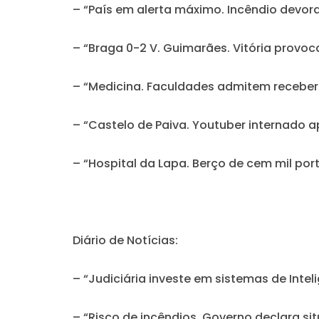
– “País em alerta máximo. Incêndio devo
– “Braga 0-2 V. Guimarães. Vitória provoc
– “Medicina. Faculdades admitem receber 
– “Castelo de Paiva. Youtuber internado a
– “Hospital da Lapa. Berço de cem mil p
Diário de Notícias:
– “Judiciária investe em sistemas de Intelig
– “Risco de incêndios. Governo declara si