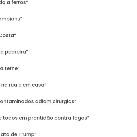
do a ferros”
hampions”
 Costa”
na pedreira”
alterne”
s na rua e em casa”
 contaminados adiam cirurgias”
e todos em prontidão contra fogos”
inato de Trump”