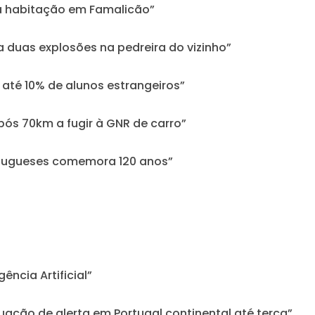
ra habitação em Famalicão”
a duas explosões na pedreira do vizinho”
até 10% de alunos estrangeiros”
pós 70km a fugir à GNR de carro”
ortugueses comemora 120 anos”
ência Artificial”
tuação de alerta em Portugal continental até terça”