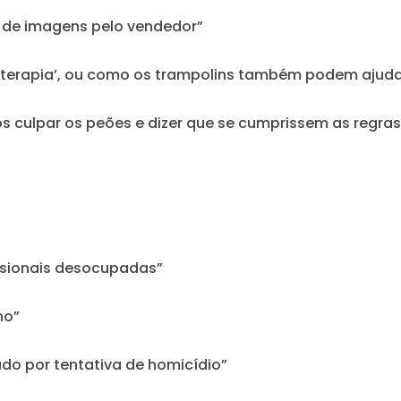
de imagens pelo vendedor”
 terapia’, ou como os trampolins também podem ajuda
os culpar os peões e dizer que se cumprissem as regra
isionais desocupadas”
ho”
ado por tentativa de homicídio”