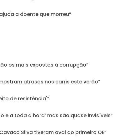
a ajuda a doente que morreu”
são os mais expostos à corrupção”
 mostram atrasos nos carris este verão”
eito de resistência'”
o e a toda a hora’ mas são quase invisíveis”
Cavaco Silva tiveram aval ao primeiro OE”