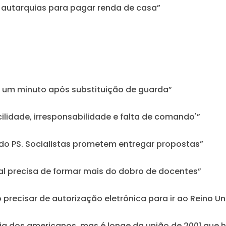
 autarquias para pagar renda de casa”
m um minuto após substituição de guarda”
acilidade, irresponsabilidade e falta de comando'”
 do PS. Socialistas prometem entregar propostas”
gal precisa de formar mais do dobro de docentes”
 precisar de autorização eletrónica para ir ao Reino Un
ia dos americanos, mas é longe da união de 2001 que h