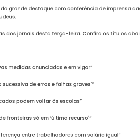
nda grande destaque com conferência de imprensa dada
Judeus.
s dos jornais desta terça-feira. Confira os títulos abai
ovas medidas anunciadas e em vigor”
a sucessiva de erros e falhas graves'”
acados podem voltar às escolas”
e fronteiras só em ‘último recurso'”
ferença entre trabalhadores com salário igual”