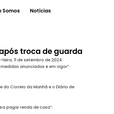
 Somos
Notícias
m após troca de guarda
feira, 11 de setembro de 2024.
s medidas anunciadas e em vigor”.
te do
Correio da Manhã
e o
Diário de
ara pagar renda de casa”.