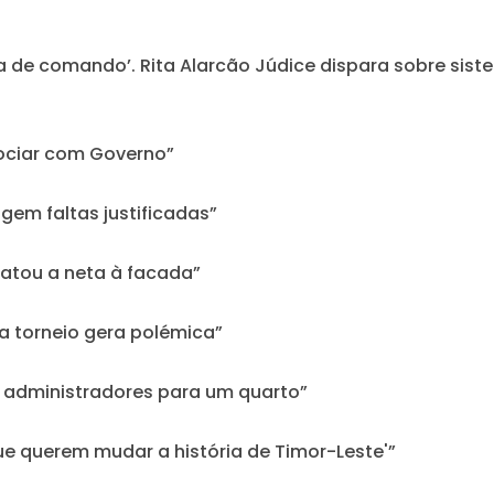
lta de comando’. Rita Alarcão Júdice dispara sobre sis
ociar com Governo”
gem faltas justificadas”
atou a neta à facada”
 torneio gera polémica”
os administradores para um quarto”
que querem mudar a história de Timor-Leste'”