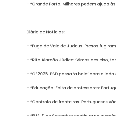
– “Grande Porto. Milhares pedem ajuda às
Diário de Notícias:
– “Fuga de Vale de Judeus. Presos fugira
– “Rita Alarcão Júdice: ‘Vimos desleixo, f
– “OE2025. PSD passa ‘a bola’ para o lado
– “Educação. Falta de professores: Portu
– “Controlo de fronteiras. Portugueses vão
– “EUA. 11 de Setembro continua na memór