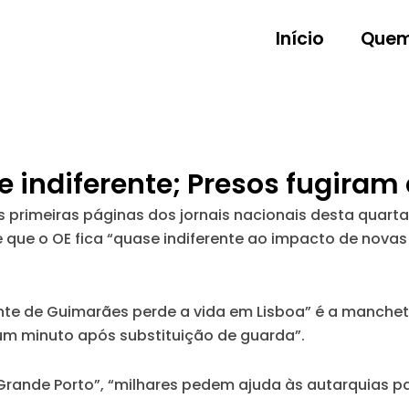
Início
Quem
se indiferente; Presos fugira
 primeiras páginas dos jornais nacionais desta quarta-
 que o OE fica “quase indiferente ao impacto de nova
dante de Guimarães perde a vida em Lisboa” é a manche
um minuto após substituição de guarda”.
Grande Porto”, “milhares pedem ajuda às autarquias p