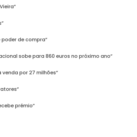
Vieira”
s”
e poder de compra”
acional sobe para 860 euros no próximo ano”
à venda por 27 milhões”
atores”
recebe prémio”