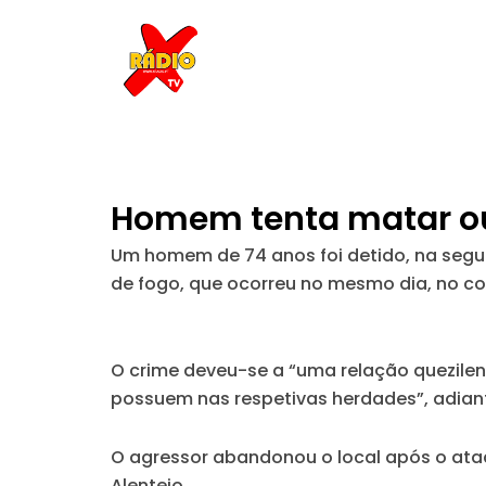
Skip
to
content
Homem tenta matar ou
Um homem de 74 anos foi detido, na segun
de fogo, que ocorreu no mesmo dia, no co
O crime deveu-se a “uma relação quezilen
possuem nas respetivas herdades”, adiant
O agressor abandonou o local após o ataq
Alentejo.