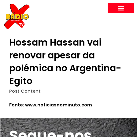
Skip
to
content
Hossam Hassan vai
renovar apesar da
polémica no Argentina-
Egito
Post Content
Fonte: www.noticiasaominuto.com
Segue-nos