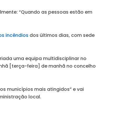
almente:
“Quando as pessoas estão em
os incêndios
dos últimos dias, com sede
riada uma equipa multidisciplinar no
manhã [terça-feira] de manhã no concelho
s municípios mais atingidos” e vai
inistração local.