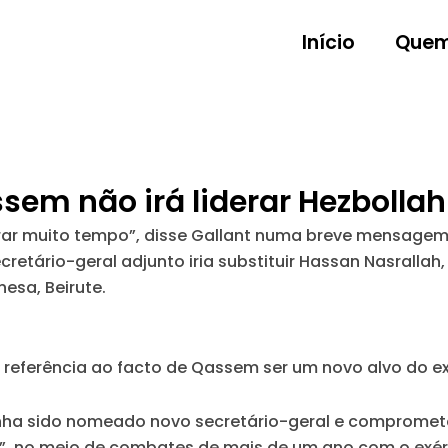
Início
Quem
sem não irá liderar Hezbolla
ar muito tempo”, disse Gallant numa breve mensagem 
cretário-geral adjunto iria substituir Hassan Nasralla
esa, Beirute.
eferência ao facto de Qassem ser um novo alvo do exér
nha sido nomeado novo secretário-geral e compromet
”, no meio de combates de mais de um ano com o exérci