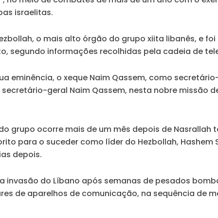
s israelitas.
bollah, o mais alto órgão do grupo xiita libanês, e 
to, segundo informações recolhidas pela cadeia de tel
sua eminência, o xeque Naim Qassem, como secretário-
secretário-geral Naim Qassem, nesta nobre missão de l
o grupo ocorre mais de um mês depois de Nasrallah
avorito para o suceder como líder do Hezbollah, Hashem
ias depois.
ova invasão do Líbano após semanas de pesados bomb
ares de aparelhos de comunicação, na sequência de 