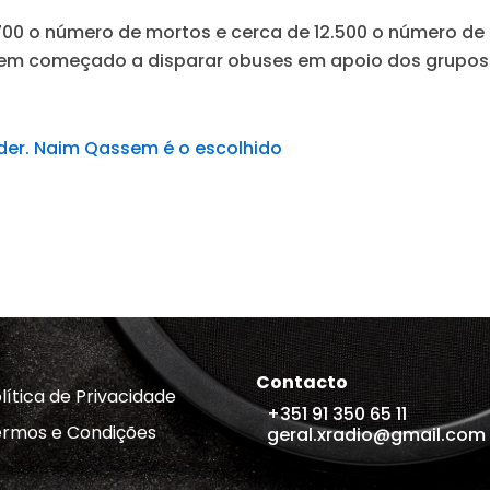
700 o número de mortos e cerca de 12.500 o número de f
erem começado a disparar obuses em apoio dos grupos
íder. Naim Qassem é o escolhido
Contacto
lítica de Privacidade
+351 91 350 65 11
rmos e Condições
geral.xradio@gmail.com