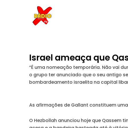
Skip
to
content
Israel ameaça que Qas
“É uma nomeação temporária. Não vai dur
o grupo ter anunciado que o seu antigo se
bombardeamento israelita na capital liban
As afirmações de Gallant constituem uma r
O Hezbollah anunciou hoje que Qassem ti
acesa e a bandeira hasteada até à vitória