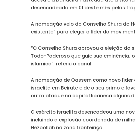
desencadeada em 01 deste mês pelas tropa
A nomeação veio do Conselho Shura do Hez
existente” para eleger o líder do movimen
“O Conselho Shura aprovou a eleição da 
Todo-Poderoso que guie sua eminência, o 
islâmica”, referiu o canal.
A nomeação de Qassem como novo líder d
israelita em Beirute e de o seu primo e f
outro ataque na capital libanesa alguns d
O exército israelita desencadeou uma n
incluindo a explosão coordenada de milh
Hezbollah na zona fronteiriça.