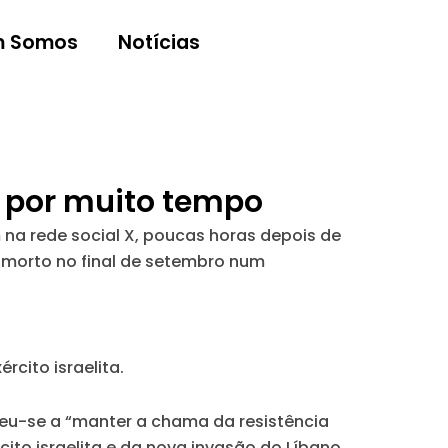
 Somos
Notícias
h por muito tempo
na rede social X, poucas horas depois de
h, morto no final de setembro num
cito israelita.
eu-se a “manter a chama da resistência
to israelita e da nova invasão do Líbano,