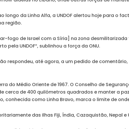
o longo da Linha Alfa, a UNDOF alertou hoje para o fa
a região.
ar-fogo de Israel com a Síria] na zona desmilitarizad
erto pela UNDOF
“, sublinhou a força da ONU.
 não respondeu, até agora, a um pedido de comentário, 
uerra do Médio Oriente de 1967. O Conselho de Segura
de cerca de 400 quilómetros quadrados e manter a paz
 conhecida como Linha Bravo, marca o limite de onde 
itariamente das Ilhas Fiji, Índia, Cazaquistão, Nepal e