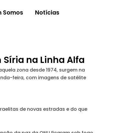
 Somos
Notícias
Síria na Linha Alfa
aquela zona desde 1974, surgem na
nda-feira, com imagens de satélite
raelitas de novas estradas e do que
enção da paz da ONU ficaram sob fogo.