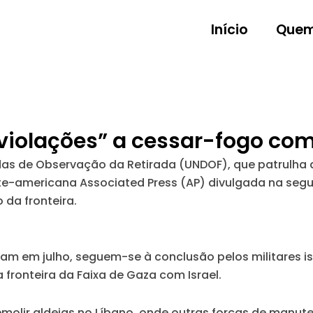
Início
Quem
violações” a cessar-fogo com 
as de Observação da Retirada (UNDOF), que patrulha 
te-americana Associated Press (AP) divulgada na segu
da fronteira.
m em julho, seguem-se à conclusão pelos militares is
ronteira da Faixa de Gaza com Israel.
molir aldeias no Líbano, onde outras forças de manut