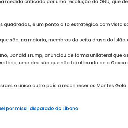
ma medida criticada por uma resolução da ONU, que de
os quadrados, é um ponto alto estratégico com vista sobr
ue são, na maioria, membros da seita drusa do Islão xi
ano, Donald Trump, anunciou de forma unilateral que o
território, uma decisão que não foi alterada pelo Gove
srael, o único outro país a reconhecer os Montes Golã
ael por míssil disparado do Líbano