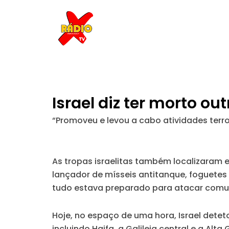
Skip
to
content
Israel diz ter morto o
“Promoveu e levou a cabo atividades terrori
As tropas israelitas também localizaram
lançador de mísseis antitanque, foguetes e
tudo estava preparado para atacar comuni
Hoje, no espaço de uma hora, Israel detet
incluindo Haifa, a Galileia central e a Alta G