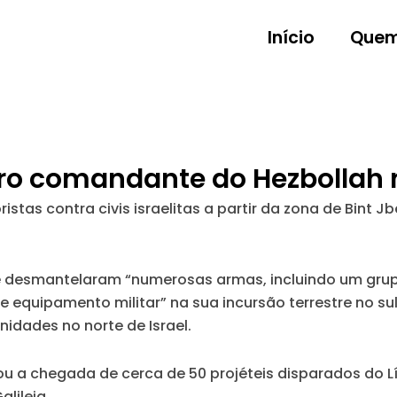
Início
Quem
utro comandante do Hezbollah 
stas contra civis israelitas a partir da zona de Bint J
 e desmantelaram “numerosas armas, incluindo um gru
 equipamento militar” na sua incursão terrestre no sul 
dades no norte de Israel.
ou a chegada de cerca de 50 projéteis disparados do L
alileia.