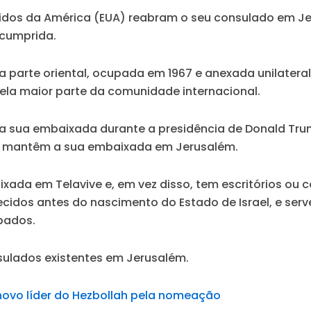
 Unidos da América (EUA) reabram o seu consulado em
 cumprida.
ua parte oriental, ocupada em 1967 e anexada unilater
 pela maior parte da comunidade internacional.
 sua embaixada durante a presidência de Donald Trum
é mantêm a sua embaixada em Jerusalém.
ada em Telavive e, em vez disso, tem escritórios ou 
ecidos antes do nascimento do Estado de Israel, e ser
upados.
nsulados existentes em Jerusalém.
a novo líder do Hezbollah pela nomeação