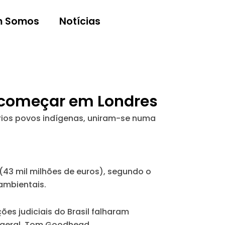
 Somos
Notícias
i começar em Londres
vários povos indígenas, uniram-se numa
(43 mil milhões de euros), segundo o
 ambientais.
ões judiciais do Brasil falharam
-geral, Tom Goodhead.