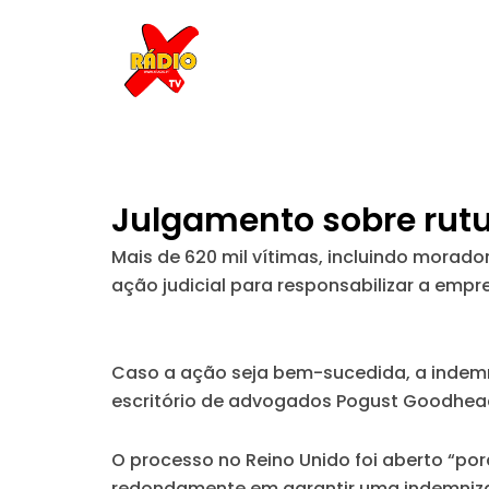
Skip
to
content
Julgamento sobre rutu
Mais de 620 mil vítimas, incluindo morado
ação judicial para responsabilizar a empr
Caso a ação seja bem-sucedida, a indemni
escritório de advogados Pogust Goodhead
O processo no Reino Unido foi aberto “por
redondamente em garantir uma indemnizaç