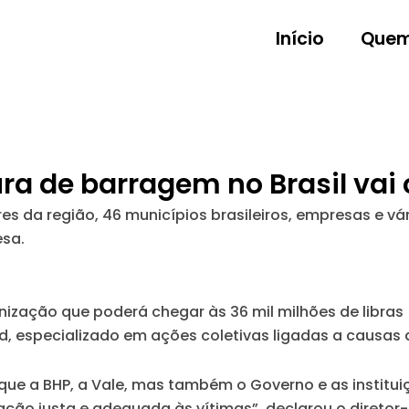
Início
Quem
ra de barragem no Brasil va
res da região, 46 municípios brasileiros, empresas e 
esa.
zação que poderá chegar às 36 mil milhões de libras 
, especializado em ações coletivas ligadas a causas
que a BHP, a Vale, mas também o Governo e as instituiç
ão justa e adequada às vítimas”, declarou o diretor