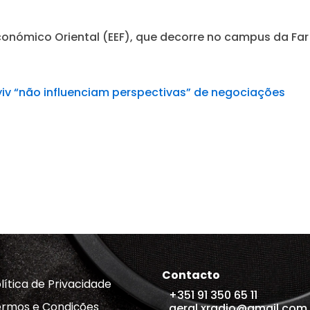
onómico Oriental (EEF), que decorre no campus da Far 
v “não influenciam perspectivas” de negociações
Contacto
lítica de Privacidade
+351 91 350 65 11
rmos e Condições
geral.xradio@gmail.com