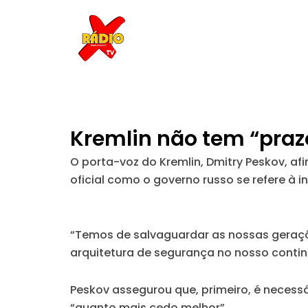
Skip
to
content
Kremlin não tem “prazo
O porta-voz do Kremlin, Dmitry Peskov, a
oficial como o governo russo se refere à
“Temos de salvaguardar as nossas geraçõ
arquitetura de segurança no nosso contin
Peskov assegurou que, primeiro, é necessár
“quanto mais cedo melhor”.