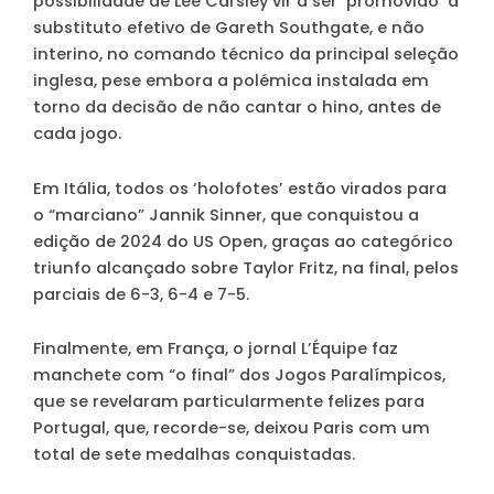
possibilidade de Lee Carsley vir a ser ‘promovido’ a
substituto efetivo de Gareth Southgate, e não
interino, no comando técnico da principal seleção
inglesa, pese embora a polémica instalada em
torno da decisão de não cantar o hino, antes de
cada jogo.
Em Itália, todos os ‘holofotes’ estão virados para
o “marciano” Jannik Sinner, que conquistou a
edição de 2024 do US Open, graças ao categórico
triunfo alcançado sobre Taylor Fritz, na final, pelos
parciais de 6-3, 6-4 e 7-5.
Finalmente, em França, o jornal L’Équipe faz
manchete com “o final” dos Jogos Paralímpicos,
que se revelaram particularmente felizes para
Portugal, que, recorde-se, deixou Paris com um
total de sete medalhas conquistadas.