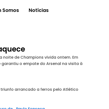
 Somos
Notícias
 aquece
ra noite de Champions vivida ontem. Em
 garantiu o empate do Arsenal na visita à
triunfo arrancado a ferros pelo Atlético
turo de… Paulo Fonseca.