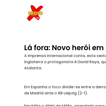
Skip
to
content
Lá fora: Novo herói em 
A imprensa internacional conta, esta sex
Inglaterra o protagonista é David Raya, 
Atalanta.
Em Espanha o foco divide-se entre a derrot
de Madrid ante o RB Leipzig (2-1).
Em Itália o dérbi de Milão, agendado par