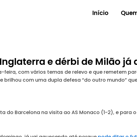
Início
Quem
Inglaterra e dérbi de Milão já
ta-feira, com vários temas de relevo e que remetem pa
que brilhou com uma dupla defesa “do outro mundo” que
a do Barcelona na visita ao AS Monaco (1-2), e para o 
a domingo, já vai aquecendo até porque
pode ditar o fu