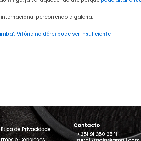
internacional percorrendo a galeria.
ba’. Vitória no dérbi pode ser insuficiente
Contacto
lítica de Privacidade
+351 91 350 65 11
rmos e Condições
geral.xradio@gmail.com