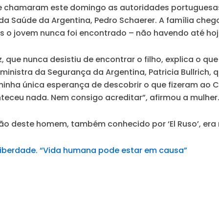
 lhe chamaram este domingo as autoridades portuguesa
ro da Saúde da Argentina, Pedro Schaerer. A família ch
 mas o jovem nunca foi encontrado – não havendo até h
 que nunca desistiu de encontrar o filho, explica o q
a ministra da Segurança da Argentina, Patricia Bullrich
minha única esperança de descobrir o que fizeram ao C
teceu nada. Nem consigo acreditar”
, afirmou a mulher
ão deste homem, também conhecido por ‘El Ruso’, era m
 liberdade. “Vida humana pode estar em causa”