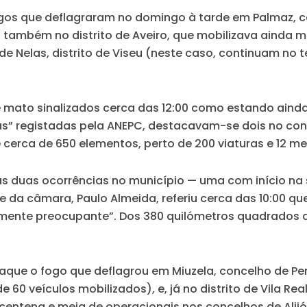
 que deflagraram no domingo à tarde em Palmaz, con
 também no distrito de Aveiro, que mobilizava ainda m
de Nelas, distrito de Viseu (neste caso, continuam no
e mato sinalizados cerca das 12:00 como estando aind
s” registadas pela ANEPC, destacavam-se dois no conce
cerca de 650 elementos, perto de 200 viaturas e 12 me
tas duas ocorrências no município — uma com início na 
nte da câmara, Paulo Almeida, referiu cerca das 10:00 q
mamente preocupante”. Dos 380 quilómetros quadrados 
staque o fogo que deflagrou em Miuzela, concelho de Pe
0 veículos mobilizados), e, já no distrito de Vila Real
ntena e meia de operacionais nos concelhos de Alijó 