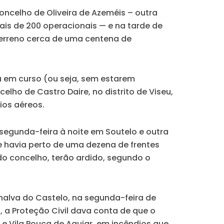
celho de Oliveira de Azeméis – outra
ais de 200 operacionais — e na tarde de
 terreno cerca de uma centena de
a em curso (ou seja, sem estarem
lho de Castro Daire, no distrito de Viseu,
ios aéreos.
segunda-feira à noite em Soutelo e outra
ue havia perto de uma dezena de frentes
do concelho, terão ardido, segundo o
nalva do Castelo, na segunda-feira de
, a Proteção Civil dava conta de que o
e Vila Pouca de Aguiar, em incêndios que