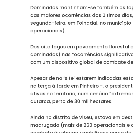
Dominados mantinham-se também os fogos
das maiores ocorrências dos últimos dias,
segunda-feira, em Folhadal, no município 
operacionais).
Dos oito fogos em povoamento florestal 
dominados) nas “ocorrências significativa
com um dispositivo global de combate de 
Apesar de no ‘site’ estarem indicadas es
na terça à tarde em Pinheiro -, o preside
ativas no território, num cenário “extre
autarca, perto de 30 mil hectares.
Ainda no distrito de Viseu, estava em de
madrugada (mais de 260 operacionais e de 6
combate às chamas mobilizava cerca de ce