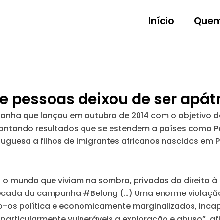
Início
Quem
e pessoas deixou de ser apá
ha que lançou em outubro de 2014 com o objetivo de 
pontando resultados que se estendem a países como Po
rtuguesa a filhos de imigrantes africanos nascidos em P
 o mundo que viviam na sombra, privadas do direito à
cada da campanha #Belong (…) Uma enorme violação d
ndo-os política e economicamente marginalizados, inca
particularmente vulneráveis a exploração e abuso”, 