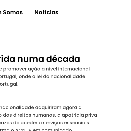
 Somos
Notícias
trida numa década
promover ação a nível internacional
rtugal, onde a lei da nacionalidade
ortugal.
 nacionalidade adquiriram agora a
os direitos humanos, a apatridia priva
pazes de aceder a serviços essenciais
afirma o ACNUR em comunicado.