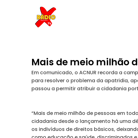
Skip
to
content
Mais de meio milhão d
Em comunicado, o ACNUR recorda a campan
para resolver o problema da apatridia, a
passou a permitir atribuir a cidadania po
“Mais de meio milhão de pessoas em todo
cidadania desde o lançamento há uma dé
os indivíduos de direitos básicos, deixa
como educação e saúde, discriminados e 