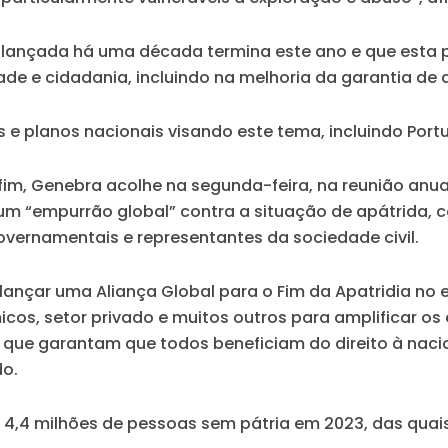
lançada há uma década termina este ano e que esta p
ade e cidadania, incluindo na melhoria da garantia de
 planos nacionais visando este tema, incluindo Portug
im, Genebra acolhe na segunda-feira, na reunião anu
, um “empurrão global” contra a situação de apátrida,
vernamentais e representantes da sociedade civil.
ançar uma Aliança Global para o Fim da Apatridia no en
cos, setor privado e muitos outros para amplificar os 
 que garantam que todos beneficiam do direito à nacio
do.
4,4 milhões de pessoas sem pátria em 2023, das quai