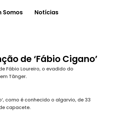
 Somos
Notícias
nção de ‘Fábio Cigano’
e Fábio Loureiro, o evadido do
 em Tânger.
o’, como é conhecido o algarvio, de 33
 de capacete.