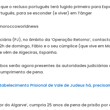
al que o recluso português terá fugido primeiro para Es
uguês, para se esconder (e viver) em Tânger
 moroccoworldnews
ciária (PJ), no âmbito da ‘Operação Retorno’, contact
2h de domingo, Fábio e o seu cúmplice (que vive em M
e vêm de Algeciras, Espanha.
bos serão agora presentes às autoridades judiciárias 
 cumprimento de pena.
stabelecimento Prisional de Vale de Judeus há, precis
 do Algarve’, cumpria 25 anos de pena de prisão por c