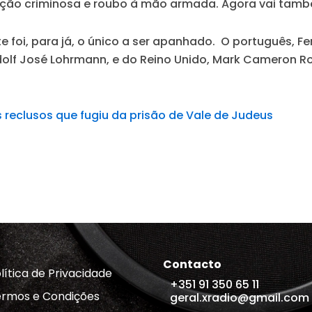
iação criminosa e roubo à mão armada. Agora vai tam
e foi, para já, o único a ser apanhado. O português, Fe
Rodolf José Lohrmann, e do Reino Unido, Mark Cameron R
reclusos que fugiu da prisão de Vale de Judeus
Contacto
lítica de Privacidade
+351 91 350 65 11
rmos e Condições
geral.xradio@gmail.com