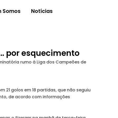
 Somos
Notícias
… por esquecimento
eliminatória rumo à Liga dos Campeões de
 21 golos em 18 partidas, que não seguiu
nto, de acordo com informações
enas o fizeram na manhã de terça-feira,