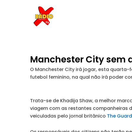
Skip
to
content
Manchester City sem 
O Manchester City irá jogar, esta quarta-
futebol feminino, na qual não irá poder c
Trata-se de Khadija Shaw, a melhor marc
viagem com as restantes companheiras d
veiculadas pelo jornal britânico
The Guard
Os responsáveis dos citizens não terão p