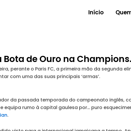
Início
Quem
a Bota de Ouro na Champions
feira, perante o Paris FC, a primeira mão da segunda 
ontar com uma das suas principais ‘armas’.
ador da passada temporada do campeonato inglês, com
e equipa rumo à capital gaulesa por… puro esquecime
ian
.
edido visto para a internacional jamaicana a tempo. Ap