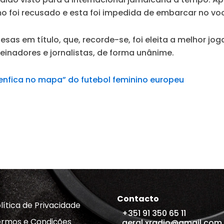
o foi recusado e esta foi impedida de embarcar no vo
sas em título, que, recorde-se, foi eleita a melhor j
einadores e jornalistas, de forma unânime.
Benfica no mapa” do futebol feminino europeu
Contacto
lítica de Privacidade
+351 91 350 65 11
rmos e Condições
geral.xradio@gmail.com