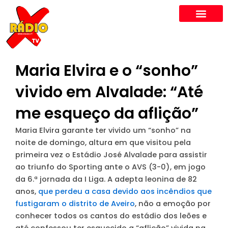
Skip
to
content
Maria Elvira e o “sonho”
vivido em Alvalade: “Até
me esqueço da aflição”
Maria Elvira garante ter vivido um “sonho” na
noite de domingo, altura em que visitou pela
primeira vez o Estádio José Alvalade para assistir
ao triunfo do Sporting ante o AVS (3-0), em jogo
da 6.ª jornada da I Liga. A adepta leonina de 82
anos,
que perdeu a casa devido aos incêndios que
fustigaram o distrito de Aveiro
, não a emoção por
conhecer todos os cantos do estádio dos leões e
até confessou ter esquecido a “aflição” vivida na