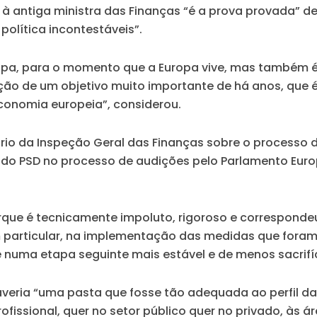
 à antiga ministra das Finanças “é a prova provada” 
olítica incontestáveis”.
opa, para o momento que a Europa vive, mas também é 
ção de um objetivo muito importante de há anos, que é 
conomia europeia”, considerou.
rio da Inspeção Geral das Finanças sobre o processo d
s do PSD no processo de audições pelo Parlamento Eur
erque é tecnicamente impoluto, rigoroso e corresponde
em particular, na implementação das medidas que fora
e numa etapa seguinte mais estável e de menos sacrifí
eria “uma pasta que fosse tão adequada ao perfil da 
ofissional, quer no setor público quer no privado, às 