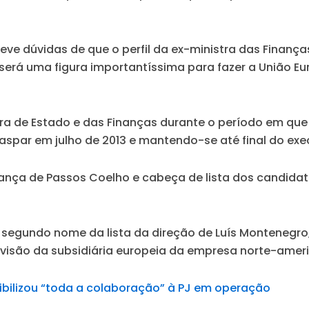
ve dúvidas de que o perfil da ex-ministra das Finanças
 será uma figura importantíssima para fazer a União E
stra de Estado e das Finanças durante o período em que
 Gaspar em julho de 2013 e mantendo-se até final do ex
derança de Passos Coelho e cabeça de lista dos candid
egundo nome da lista da direção de Luís Montenegro, 
rvisão da subsidiária europeia da empresa norte-amer
bilizou “toda a colaboração” à PJ em operação