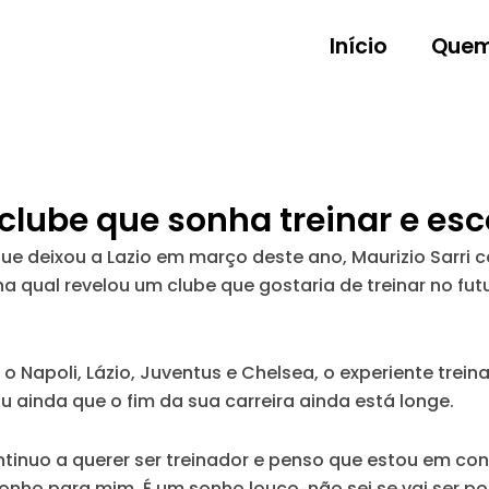
Início
Quem
o clube que sonha treinar e es
e deixou a Lazio em março deste ano, Maurizio Sarri 
 na qual revelou um clube que gostaria de treinar no fut
apoli, Lázio, Juventus e Chelsea, o experiente treina
ou ainda que o fim da sua carreira ainda está longe.
tinuo a querer ser treinador e penso que estou em con
onho para mim. É um sonho louco, não sei se vai ser po