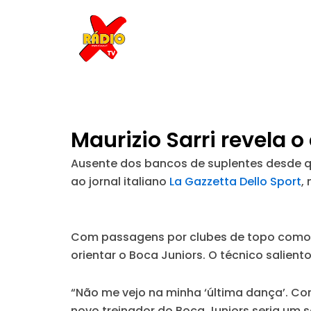
Skip
to
content
Maurizio Sarri revela 
Ausente dos bancos de suplentes desde qu
ao jornal italiano
La Gazzetta Dello Sport
,
Com passagens por clubes de topo como o N
orientar o Boca Juniors. O técnico salient
“Não me vejo na minha ‘última dança’. Con
novo treinador do Boca Juniors seria um s