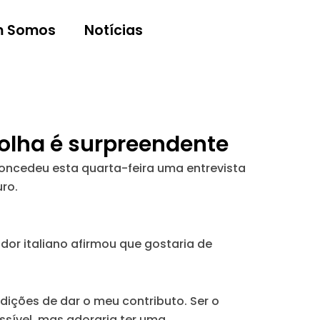
 Somos
Notícias
colha é surpreendente
concedeu esta quarta-feira uma entrevista
uro.
dor italiano afirmou que gostaria de
dições de dar o meu contributo. Ser o
ssível, mas adoraria ter uma