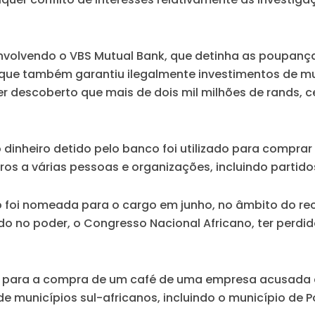
nvolvendo o VBS Mutual Bank, que detinha as poupanç
e que também garantiu ilegalmente investimentos de mu
ter descoberto que mais de dois mil milhões de rands, c
 dinheiro detido pelo banco foi utilizado para comprar 
iros a várias pessoas e organizações, incluindo partidos
 só foi nomeada para o cargo em junho, no âmbito do
ido no poder, o Congresso Nacional Africano, ter perdi
para a compra de um café de uma empresa acusada d
 de municípios sul-africanos, incluindo o município d