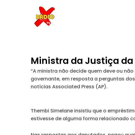
Skip
to
content
Ministra da Justiça da
“A ministra não decide quem deve ou não 
governante, em resposta a perguntas dos
notícias Associated Press (AP).
Thembi Simelane insistiu que o emprésti
estivesse de alguma forma relacionado co
Nas respostas aos deputados, negou qualq