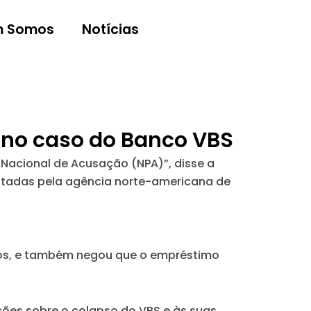
 Somos
Notícias
o no caso do Banco VBS
 Nacional de Acusação (NPA)”, disse a
citadas pela agência norte-americana de
uros, e também negou que o empréstimo
ções sobre o colapso do VBS e às suas