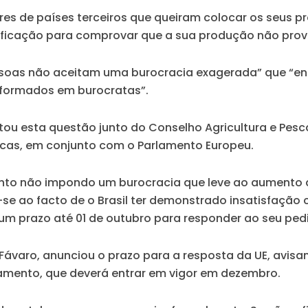
res de países terceiros que queiram colocar os seus 
rificação para comprovar que a sua produção não pr
essoas não aceitam uma burocracia exagerada” que “e
sformados em burocratas”.
ntou esta questão junto do Conselho Agricultura e Pesc
escas, em conjunto com o Parlamento Europeu.
ento não impondo um burocracia que leve ao aumento d
do-se ao facto de o Brasil ter demonstrado insatisfaç
 um prazo até 01 de outubro para responder ao seu pe
s Fávaro, anunciou o prazo para a resposta da UE, avis
lamento, que deverá entrar em vigor em dezembro.