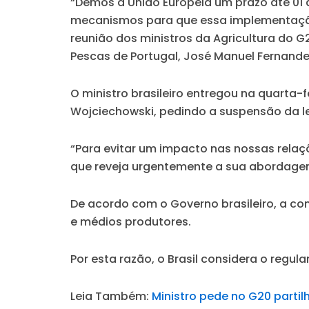
“Demos à União Europeia um prazo até 01 
mecanismos para que essa implementação 
reunião dos ministros da Agricultura do G
Pescas de Portugal, José Manuel Fernande
O ministro brasileiro entregou na quarta-
Wojciechowski, pedindo a suspensão da l
“Para evitar um impacto nas nossas relaçõ
que reveja urgentemente a sua abordagem 
De acordo com o Governo brasileiro, a co
e médios produtores.
Por esta razão, o Brasil considera o regul
Leia Também:
Ministro pede no G20 parti