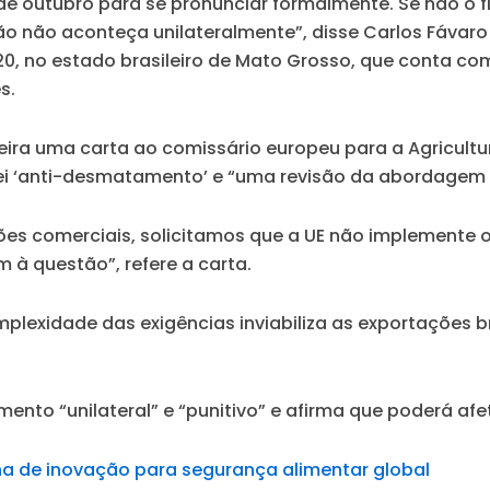
de outubro para se pronunciar formalmente. Se não o 
não aconteça unilateralmente”, disse Carlos Fávaro 
20, no estado brasileiro de Mato Grosso, que conta com
s.
feira uma carta ao comissário europeu para a Agricult
ei ‘anti-desmatamento’ e “uma revisão da abordagem p
es comerciais, solicitamos que a UE não implemente o 
à questão”, refere a carta.
mplexidade das exigências inviabiliza as exportações b
amento “unilateral” e “punitivo” e afirma que poderá a
lha de inovação para segurança alimentar global