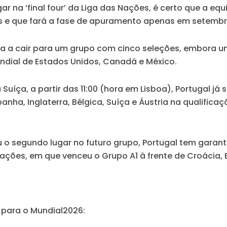
na ‘final four’ da Liga das Nações, é certo que a equi
e que fará a fase de apuramento apenas em setembro
sca a cair para um grupo com cinco seleções, embora u
undial de Estados Unidos, Canadá e México.
 Suíça, a partir das 11:00 (hora em Lisboa), Portugal já
spanha, Inglaterra, Bélgica, Suíça e Áustria na qualifi
 o segundo lugar no futuro grupo, Portugal tem garanti
ões, em que venceu o Grupo A1 à frente de Croácia, E
 para o Mundial2026: