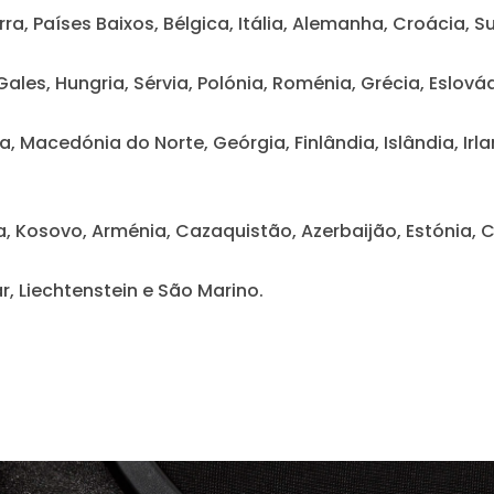
erra, Países Baixos, Bélgica, Itália, Alemanha, Croácia, 
 Gales, Hungria, Sérvia, Polónia, Roménia, Grécia, Eslo
nia, Macedónia do Norte, Geórgia, Finlândia, Islândia, I
a, Kosovo, Arménia, Cazaquistão, Azerbaijão, Estónia, Chi
r, Liechtenstein e São Marino.