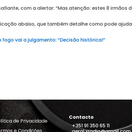
afiante, com a alertar:
“Mas atenção: estes 8 irmãos 
icação abaixo, que também detalhe como pode ajudar
fogo vai a julgamento: “Decisão histórica!”
Contacto
lítica de Privacidade
+351 91 350 65 11
rmos e Condições
geral.xradio@gmail.com