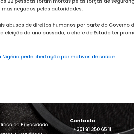
nos 22 pessoas foram mortas pelas forças de seguran
l, mas negados pelas autoridades.
s abusos de direitos humanos por parte do Governo do
na eleição do ano passado, o chefe de Estado ter pro
 Nigéria pede libertação por motivos de saúde
Contacto
lítica de Privacidade
+351 91 350 65 11