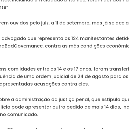
nte”.
rem ouvidos pelo juiz, a 11 de setembro, mas já se decl
 o advogado que representa os 124 manifestantes deti
ndBadGovernance, contra as más condições económicas
ens com idades entre os 14 e os 17 anos, foram transfer
quência de uma ordem judicial de 24 de agosto para os
 apresentadas acusações contra eles.
sobre a administração da justiça penal, que estipula q
lícia pode apresentar outro pedido de mais 14 dias, in
 no comunicado.