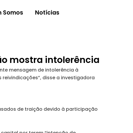
 Somos
Notícias
ão mostra intolerência
ante mensagem de intolerência à
s reivindicações”, disse a investigadora
sados de traição devido à participação
capital por terem “intenção de