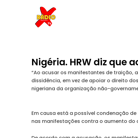
Skip
to
content
Nigéria. HRW diz que a
“Ao acusar os manifestantes de traição, 
dissidência, em vez de apoiar o direito do
nigeriana da organização não-governamen
Em causa está a possível condenação de 
nas manifestações contra o aumento do c
De acordo com a acusação, os manifestant