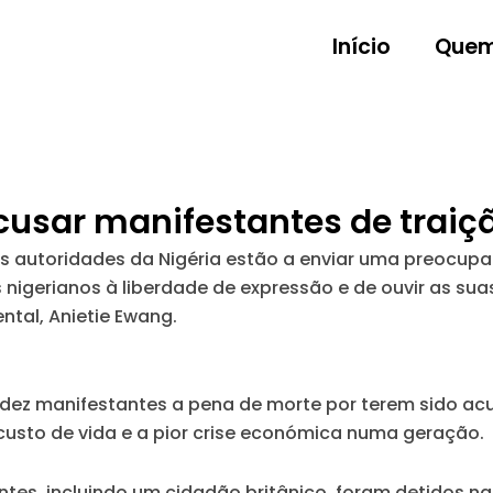
Início
Quem
cusar manifestantes de traiç
as autoridades da Nigéria estão a enviar uma preocup
s nigerianos à liberdade de expressão e de ouvir as sua
tal, Anietie Ewang.
dez manifestantes a pena de morte por terem sido acu
usto de vida e a pior crise económica numa geração.
es, incluindo um cidadão britânico, foram detidos na 