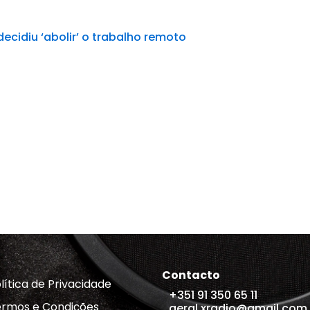
cidiu ‘abolir’ o trabalho remoto
Contacto
lítica de Privacidade
+351 91 350 65 11
rmos e Condições
geral.xradio@gmail.com