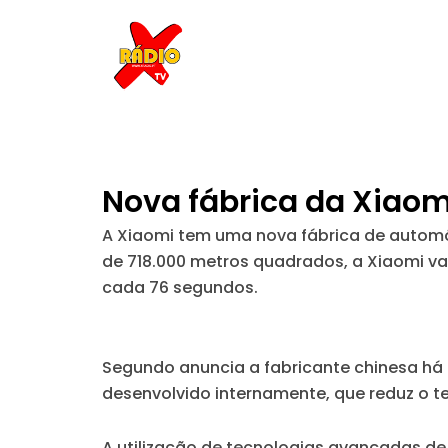
Skip
to
content
Nova fábrica da Xiaom
A Xiaomi tem uma nova fábrica de automóv
de 718.000 metros quadrados, a Xiaomi vai 
cada 76 segundos.
Segundo anuncia a fabricante chinesa há m
desenvolvido internamente, que reduz o
A utilização de tecnologias avançadas de