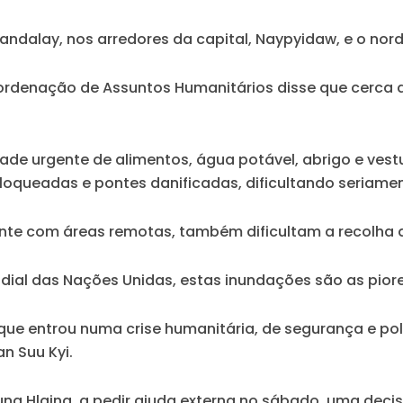
andalay, nos arredores da capital, Naypyidaw, e o nor
rdenação de Assuntos Humanitários disse que cerca d
de urgente de alimentos, água potável, abrigo e vestuá
queadas e pontes danificadas, dificultando seriament
nte com áreas remotas, também dificultam a recolha d
al das Nações Unidas, estas inundações são as piores
 que entrou numa crise humanitária, de segurança e pol
n Suu Kyi.
in Aung Hlaing, a pedir ajuda externa no sábado, uma d