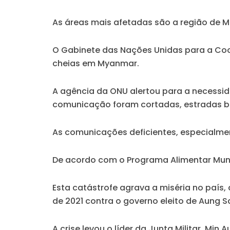
As áreas mais afetadas são a região de M
O Gabinete das Nações Unidas para a Coo
cheias em Myanmar.
A agência da ONU alertou para a necessida
comunicação foram cortadas, estradas blo
As comunicações deficientes, especialme
De acordo com o Programa Alimentar Mundi
Esta catástrofe agrava a miséria no país,
de 2021 contra o governo eleito de Aung Sa
A crise levou o líder da Junta Militar, M