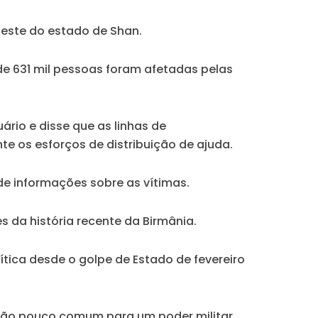
deste do estado de Shan.
e 631 mil pessoas foram afetadas pelas
rio e disse que as linhas de
e os esforços de distribuição de ajuda.
e informações sobre as vítimas.
 da história recente da Birmânia.
ítica desde o golpe de Estado de fevereiro
ecisão pouco comum para um poder militar