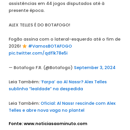
assistências em 44 jogos disputados até à
presente época.
ALEX TELLES É DO BOTAFOGO!
Fogão assina com o lateral-esquerdo até o fim de
2026!
#VamosBOTAFOGO
pic.twitter.com/qdf1k78e5i
— Botafogo F.R. (@Botafogo)
September 3, 2024
Leia Também:
‘Farpa’ ao Al Nassr? Alex Telles
sublinha “lealdade” na despedida
Leia Também:
Oficial: Al Nassr rescinde com Alex
Telles e abre nova vaga no plantel
Fonte: www.noticiasaominuto.com