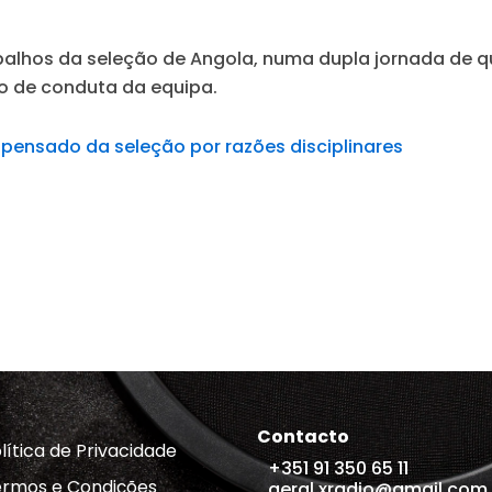
balhos da seleção de Angola, numa dupla jornada de q
igo de conduta da equipa.
spensado da seleção por razões disciplinares
Contacto
lítica de Privacidade
+351 91 350 65 11
rmos e Condições
geral.xradio@gmail.com