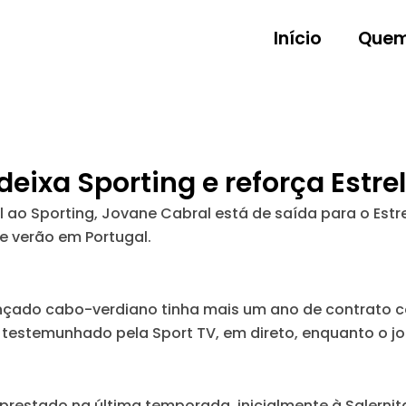
Início
Quem
 deixa Sporting e reforça Est
 ao Sporting, Jovane Cabral está de saída para o Estr
e verão em Portugal.
nçado cabo-verdiano tinha mais um ano de contrato 
 testemunhado pela Sport TV, em direto, enquanto o jo
restado na última temporada, inicialmente à Salerni