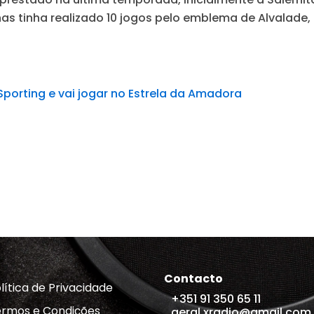
s tinha realizado 10 jogos pelo emblema de Alvalade,
 Sporting e vai jogar no Estrela da Amadora
Contacto
lítica de Privacidade
+351 91 350 65 11
rmos e Condições
geral.xradio@gmail.com