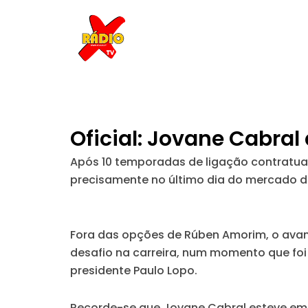
Skip
to
content
Oficial: Jovane Cabral
Após 10 temporadas de ligação contratual
precisamente no último dia do mercado d
Fora das opções de Rúben Amorim, o ava
desafio na carreira, num momento que foi
presidente Paulo Lopo.
Recorde-se que Jovane Cabral esteve emp