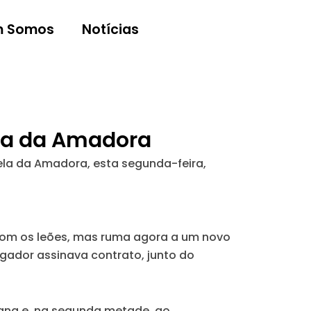
 Somos
Notícias
rela da Amadora
ela da Amadora, esta segunda-feira,
com os leões, mas ruma agora a um novo
gador assinava contrato, junto do
tana e, na segunda metade, ao