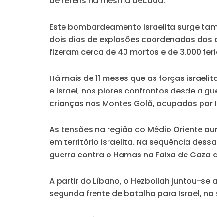
de reféns na mesma década.
Este bombardeamento israelita surge tam
dois dias de explosões coordenadas dos di
fizeram cerca de 40 mortos e de 3.000 fe
Há mais de 11 meses que as forças israeli
e Israel, nos piores confrontos desde a g
crianças nos Montes Golã, ocupados por I
As tensões na região do Médio Oriente a
em território israelita. Na sequência dessa 
guerra contra o Hamas na Faixa de Gaza qu
A partir do Líbano, o Hezbollah juntou-se
segunda frente de batalha para Israel, na 