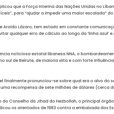
xplicou que a Força Interina das Nações Unidas no Líban
is”, para “ajudar a impedir uma maior escalada” do c
e Aroldo Lázaro, tem estado em constante comunicaç
vitar qualquer erro de cálculo ao longo da ‘linha azul
cia noticiosa estatal libanesa NNA, o bombardeamento
sul de Beirute, de maioria xiita e com forte influência 
el finalmente pronunciou-se sobre qual era o alvo do s
uma recompensa de sete milhões de dólares (cerca de
 do Conselho da Jihad do Hezbollah, o principal órgão m
indicou os atentados de 1983 contra a embaixada dos 