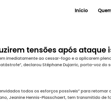
Início
Quem
uzirem tensões após ataque i
em imediatamente ao cessar-fogo e a aplicarem plena
atástrofe”, declarou Stéphane Dujarric, porta-voz do s
nvidados todos os esforços possíveis” para retomar a
ano, Jeanine Hennis-Plasschaert, tem transmitido de 