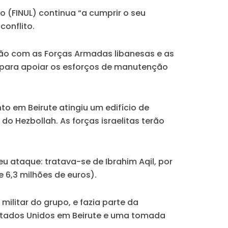
o (FINUL) continua “a cumprir o seu
onflito.
ão com as Forças Armadas libanesas e as
’ e para apoiar os esforços de manutenção
 em Beirute atingiu um edifício de
do Hezbollah. As forças israelitas terão
eu ataque: tratava-se de Ibrahim Aqil, por
 6,3 milhões de euros).
ilitar do grupo, e fazia parte da
Estados Unidos em Beirute e uma tomada