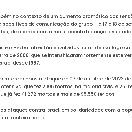
bém no contexto de um aumento dramático das tensões 
spositivos de comunicação do grupo – a 17 e 18 de set
ridos, de acordo com o mais recente balanço divulgado
tas e o Hezbollah estão envolvidos num intenso fogo cru
uerra de 2006, que se intensificaram fortemente este 
srael desde 1967.
umentaram após o ataque de 07 de outubro de 2023 do
ofensiva, que fez 2.105 mortos, na maioria civis, e 251 re
e já fez 41.272 mortos e mais de 95.550 feridos.
 aos ataques contra Israel, em solidariedade com a po
sua fronteira norte.