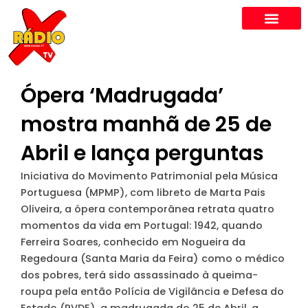
Skip
to
content
Ópera ‘Madrugada’
mostra manhã de 25 de
Abril e lança perguntas
Iniciativa do Movimento Patrimonial pela Música
Portuguesa (MPMP), com libreto de Marta Pais
Oliveira, a ópera contemporânea retrata quatro
momentos da vida em Portugal: 1942, quando
Ferreira Soares, conhecido em Nogueira da
Regedoura (Santa Maria da Feira) como o médico
dos pobres, terá sido assassinado à queima-
roupa pela então Polícia de Vigilância e Defesa do
Estado (PVDE), a madrugada do 25 de Abril, a