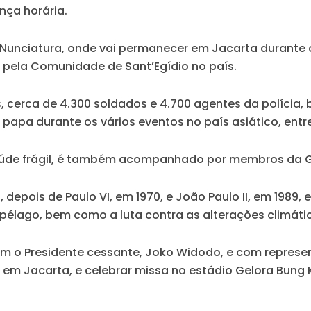
nça horária.
na Nunciatura, onde vai permanecer em Jacarta durante
 pela Comunidade de Sant’Egídio no país.
 cerca de 4.300 soldados e 4.700 agentes da polícia,
papa durante os vários eventos no país asiático, entr
saúde frágil, é também acompanhado por membros da 
a, depois de Paulo VI, em 1970, e João Paulo II, em 198
uipélago, bem como a luta contra as alterações climáti
 com o Presidente cessante, Joko Widodo, e com represe
al, em Jacarta, e celebrar missa no estádio Gelora Bun