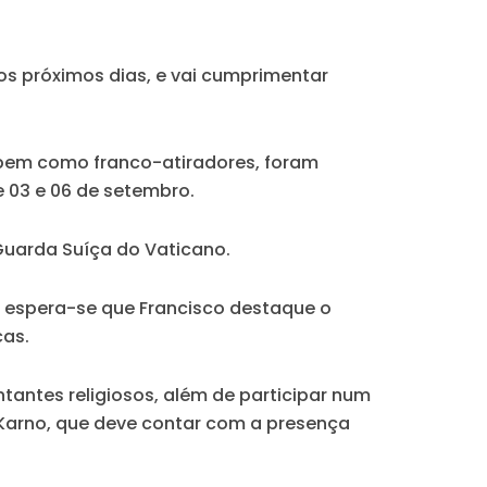
 os próximos dias, e vai cumprimentar
 bem como franco-atiradores, foram
e 03 e 06 de setembro.
Guarda Suíça do Vaticano.
9, e espera-se que Francisco destaque o
cas.
ntantes religiosos, além de participar num
g Karno, que deve contar com a presença