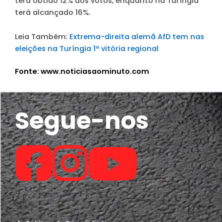
terá obtido 12% dos votos, enquanto na Turíngia
terá alcançado 16%.
Leia Também:
Extrema-direita alemã AfD tem nas
eleições na Turíngia 1ª vitória regional
Fonte: www.noticiasaominuto.com
Segue-nos