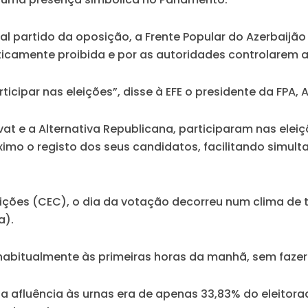
al partido da oposição, a Frente Popular do Azerbaijão
aticamente proibida e por as autoridades controlarem as
icipar nas eleições”, disse à EFE o presidente da FPA, Al
vat e a Alternativa Republicana, participaram nas ele
ximo o registo dos seus candidatos, facilitando simul
ções (CEC), o dia da votação decorreu num clima de 
a).
habitualmente às primeiras horas da manhã, sem fazer
a afluência às urnas era de apenas 33,83% do eleitora