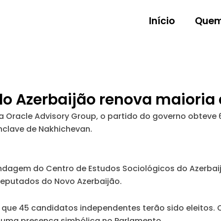
Início
Quem
do Azerbaijão renova maioria
Oracle Advisory Group, o partido do governo obteve 6
nclave de Nakhichevan.
ndagem do Centro de Estudos Sociológicos do Azerbaij
deputados do Novo Azerbaijão.
e 45 candidatos independentes terão sido eleitos. Os
ão uma presença simbólica no Parlamento.