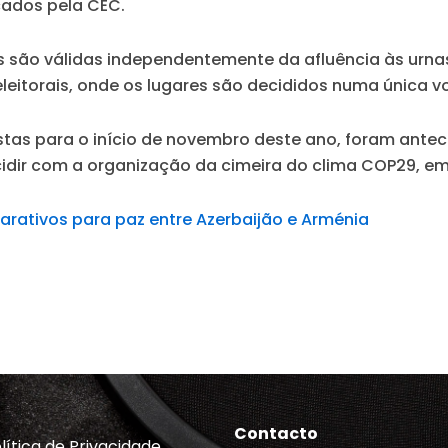
cados pela CEC.
ções são válidas independentemente da afluência às ur
eleitorais, onde os lugares são decididos numa única vo
evistas para o início de novembro deste ano, foram ant
incidir com a organização da cimeira do clima COP29, e
arativos para paz entre Azerbaijão e Arménia
Contacto
lítica de Privacidade