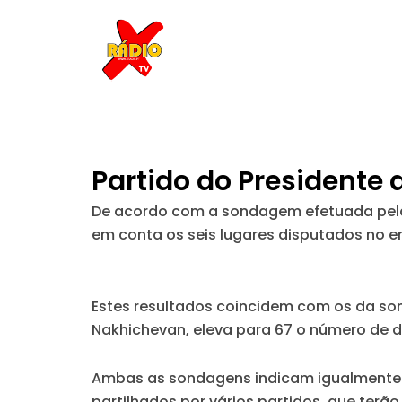
Skip
to
content
Partido do Presidente 
De acordo com a sondagem efetuada pela 
em conta os seis lugares disputados no e
Estes resultados coincidem com os da so
Nakhichevan, eleva para 67 o número de 
Ambas as sondagens indicam igualmente qu
partilhados por vários partidos, que ter