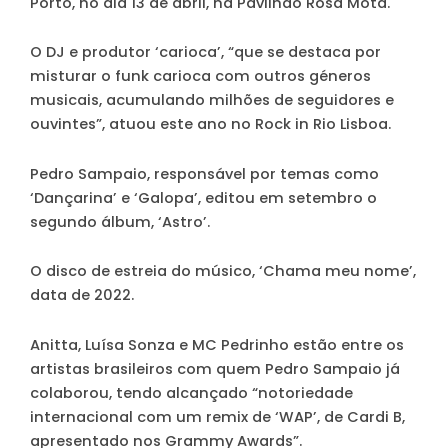
Porto, no dia 13 de abril, na Pavilhão Rosa Mota.
O DJ e produtor ‘carioca’, “que se destaca por
misturar o funk carioca com outros géneros
musicais, acumulando milhões de seguidores e
ouvintes”, atuou este ano no Rock in Rio Lisboa.
Pedro Sampaio, responsável por temas como
‘Dançarina’ e ‘Galopa’, editou em setembro o
segundo álbum, ‘Astro’.
O disco de estreia do músico, ‘Chama meu nome’,
data de 2022.
Anitta, Luísa Sonza e MC Pedrinho estão entre os
artistas brasileiros com quem Pedro Sampaio já
colaborou, tendo alcançado “notoriedade
internacional com um remix de ‘WAP’, de Cardi B,
apresentado nos Grammy Awards”.