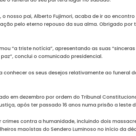
o nosso pai, Alberto Fujimori, acaba de ir ao encontr
pelo eterno repouso da sua alma. Obrigado por tudo
mou “a triste notícia”, apresentando as suas “sinceras
paz”, conclui o comunicado presidencial.
conhecer os seus desejos relativamente ao funeral do
ertado em dezembro por ordem do Tribunal Constituciona
stiça, após ter passado 16 anos numa prisão a leste d
r crimes contra a humanidade, incluindo dois massacr
rilheiros maoístas do Sendero Luminoso no início da dé