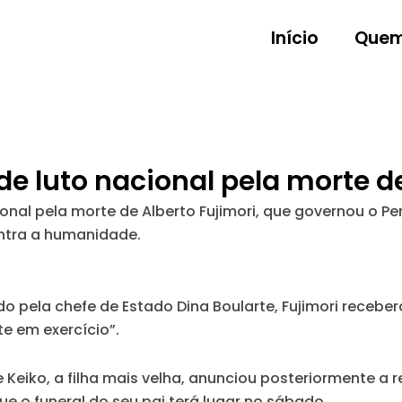
Início
Quem
de luto nacional pela morte d
ional pela morte de Alberto Fujimori, que governou o Pe
ontra a humanidade.
o pela chefe de Estado Dina Boularte, Fujimori receberá
e em exercício”.
 Keiko, a filha mais velha, anunciou posteriormente a r
e o funeral do seu pai terá lugar no sábado.