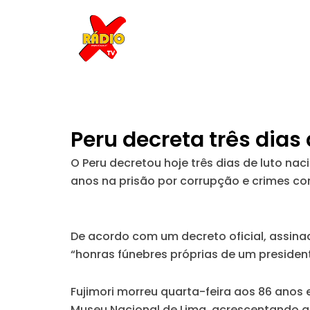
Skip
to
content
Peru decreta três dias 
O Peru decretou hoje três dias de luto nac
anos na prisão por corrupção e crimes c
De acordo com um decreto oficial, assinad
“honras fúnebres próprias de um president
Fujimori morreu quarta-feira aos 86 anos e
Museu Nacional de Lima, acrescentando qu