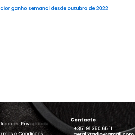
maior ganho semanal desde outubro de 2022
Contacto
lítica de Privacidade
+351 91 350 65 11
rmos e Condições
geral.xradio@gmail.com