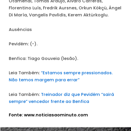
Otamendi, Tomás Araújo, Álvaro Carreras,
Florentino Luís, Fredrik Aursnes, Orkun Kökçü, Ángel
Di María, Vangelis Pavlidis, Kerem Aktürkoglu.
Ausências
Pevidém
: (-).
Benfica
: Tiago Gouveia (lesão).
Leia Também:
“Estamos sempre pressionados.
Não temos margem para errar”
Leia Também:
Treinador diz que Pevidém “sairá
sempre” vencedor frente ao Benfica
Fonte: www.noticiasaominuto.com