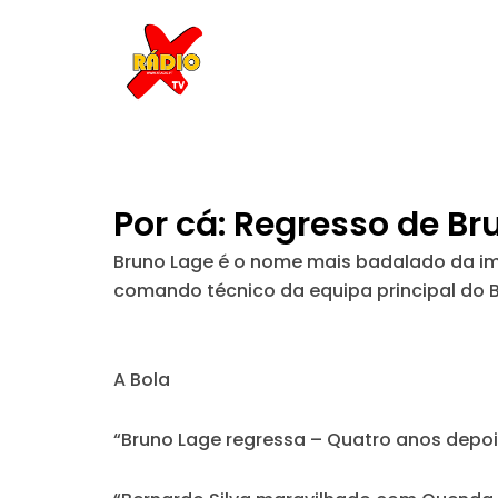
Skip
to
content
Por cá: Regresso de Br
Bruno Lage é o nome mais badalado da impr
comando técnico da equipa principal do
A Bola
“Bruno Lage regressa – Quatro anos depois