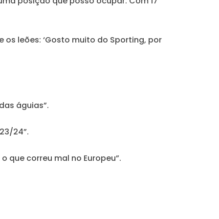
 numa posição que posso ocupar. Com 17
e os leões: ‘Gosto muito do Sporting, por
das águias”.
23/24”.
 o que correu mal no Europeu”.