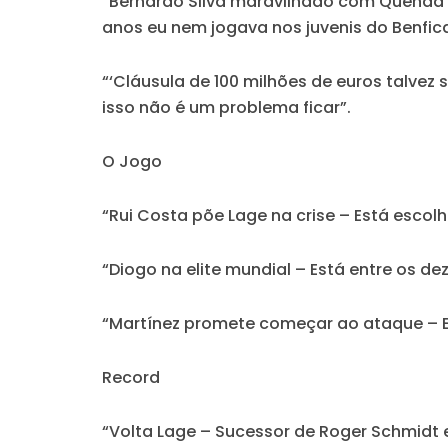
“Bernardo Silva maravilhado com Quenda –
anos eu nem jogava nos juvenis do Benfica
“‘Cláusula de 100 milhões de euros talvez
isso não é um problema ficar”.
O Jogo
“Rui Costa põe Lage na crise – Está esco
“Diogo na elite mundial – Está entre os 
“Martínez promete começar ao ataque – Es
Record
“Volta Lage – Sucessor de Roger Schmidt 