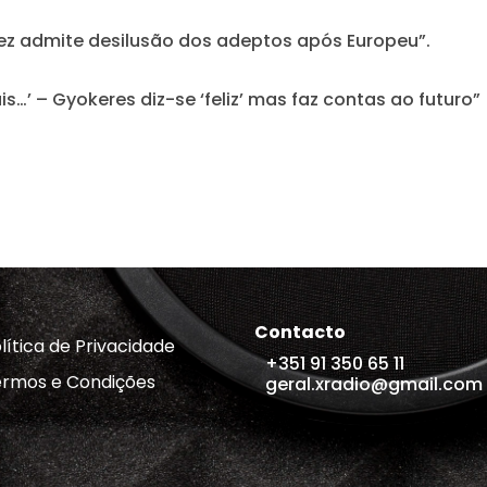
ínez admite desilusão dos adeptos após Europeu”.
s…’ – Gyokeres diz-se ‘feliz’ mas faz contas ao futuro”
Contacto
lítica de Privacidade
+351 91 350 65 11
rmos e Condições
geral.xradio@gmail.com