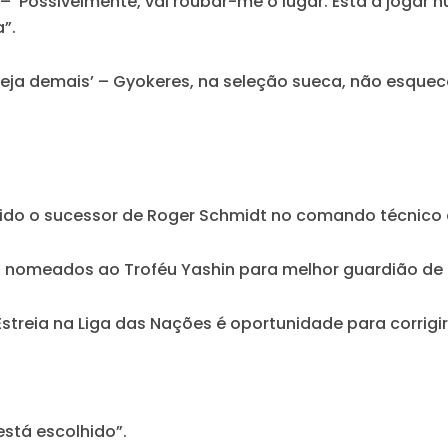
 ‘Possivelmente, vai roubar-me o lugar. Está a jogar
”.
 seja demais’ – Gyokeres, na seleção sueca, não esquec
lhido o sucessor de Roger Schmidt no comando técnico 
dez nomeados ao Troféu Yashin para melhor guardião de 
treia na Liga das Nações é oportunidade para corrigir
está escolhido”.