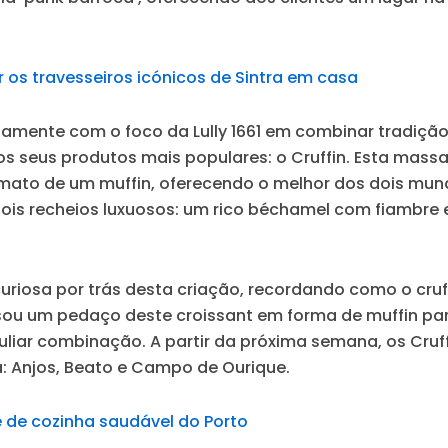
 os travesseiros icónicos de Sintra em casa
tamente com o foco da Lully 1661 em combinar tradiçã
dos seus produtos mais populares: o Cruffin. Esta mas
ato de um muffin, oferecendo o melhor dos dois mund
 dois recheios luxuosos: um rico béchamel com fiambre
ia curiosa por trás desta criação, recordando como o c
ou um pedaço deste croissant em forma de muffin par
uliar combinação. A partir da próxima semana, os Cruf
a: Anjos, Beato e Campo de Ourique.
e de cozinha saudável do Porto