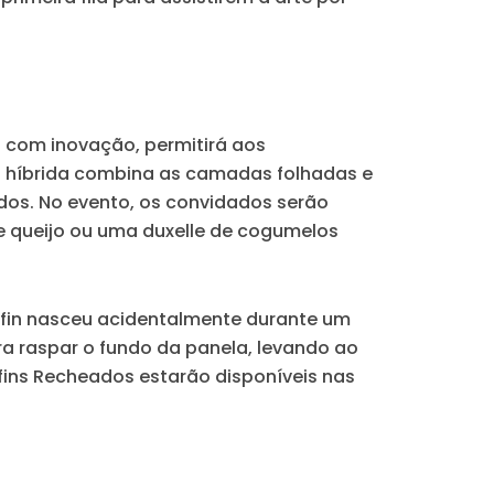
o com inovação, permitirá aos
sa híbrida combina as camadas folhadas e
os. No evento, os convidados serão
 e queijo ou uma duxelle de cogumelos
ruffin nasceu acidentalmente durante um
a raspar o fundo da panela, levando ao
fins Recheados estarão disponíveis nas