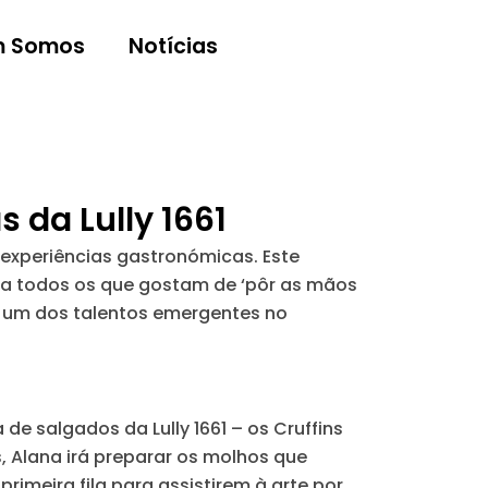
 Somos
Notícias
 da Lully 1661
s experiências gastronómicas. Este
ta a todos os que gostam de ‘pôr as mãos
r um dos talentos emergentes no
e salgados da Lully 1661 – os Cruffins
s, Alana irá preparar os molhos que
rimeira fila para assistirem à arte por