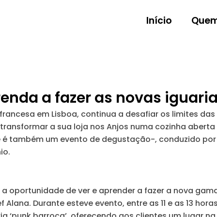
Início
Quem
enda a fazer as novas iguarias
al francesa em Lisboa, continua a desafiar os limites da
irá transformar a sua loja nos Anjos numa cozinha aber
que é também um evento de degustação-, conduzido po
io.
 oportunidade de ver e aprender a fazer a nova gama d
Alana. Durante esteve evento, entre as 11 e as 13 hora
 ‘punk barroca’, oferecendo aos clientes um lugar na p