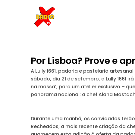
Skip
to
content
Por Lisboa? Prove e apr
A Lully 1661, padaria e pastelaria artesan
sábado, dia 21 de setembro, a Lully 1661 
na massa’, para um atelier exclusivo – 
panorama nacional: a chef Alana Mostach
Durante uma manhã, os convidados terão a
Recheados; a mais recente criação da chef 
guarnecem esta adição à oferta da padaria