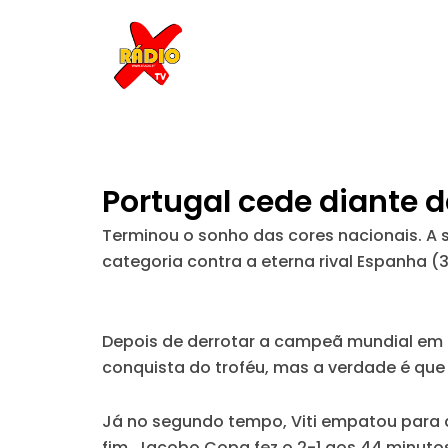
Skip
to
content
Portugal cede diante d
Terminou o sonho das cores nacionais. A s
categoria contra a eterna rival Espanha (3
Depois de derrotar a campeã mundial em 
conquista do troféu, mas a verdade é que
Já no segundo tempo, Viti empatou para a
fim. Jacobo Copa fez o 2-1 aos 44 minutos,