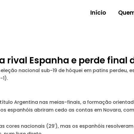
Início
Quem
a rival Espanha e perde final
eleção nacional sub-19 de hóquei em patins perdeu, es
-1).
título Argentina nas meias-finais, a formação orient
 os espanhóis abriram cedo as contas em Novara, com 
s cores nacionais (29′), mas os espanhóis resolveram
 num livre direto.